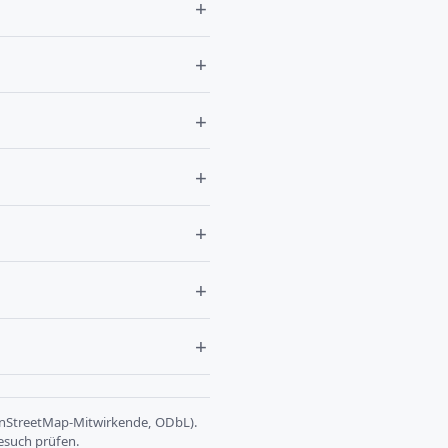
StreetMap-Mitwirkende, ODbL).
esuch prüfen.