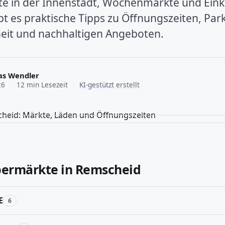
te in der Innenstadt, Wochenmärkte und Eink
ibt es praktische Tipps zu Öffnungszeiten, Par
heit und nachhaltigen Angeboten.
as Wendler
26
·
12 min Lesezeit
·
KI-gestützt erstellt
permärkte in Remscheid
E
6