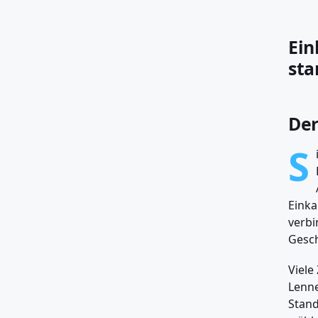
Ein
sta
Der
S
Einka
verbi
Gesch
Viele
Lenne
Stand