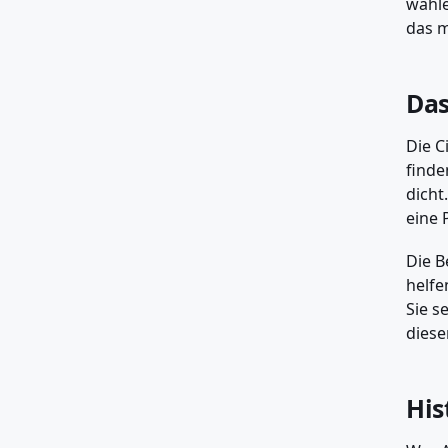
wähle
das m
Das
Die C
finde
dicht
eine 
Die B
helfe
Sie s
diese
His