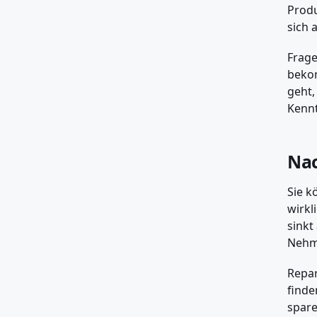
Produ
sich 
Frage
bekom
geht,
Kennt
Nac
Sie k
wirkl
sinkt
Nehme
Repar
finde
spare