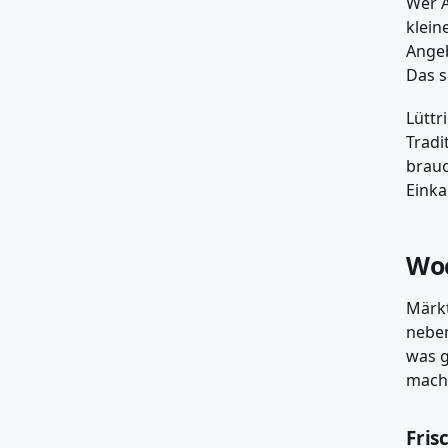
Wer A
klein
Angeb
Das s
Lüttr
Tradi
brauc
Einka
Woc
Märkt
neben
was g
macht
Fris