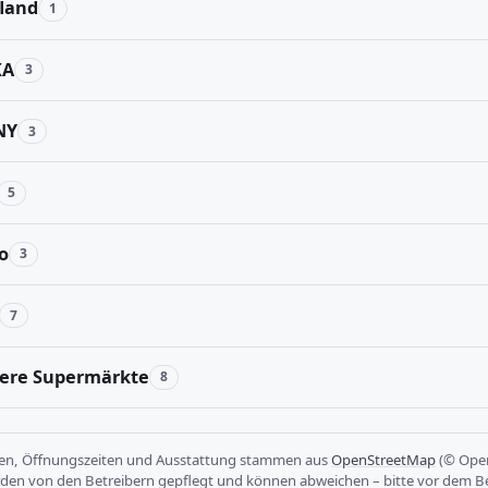
land
1
KA
3
NY
3
5
o
3
7
ere Supermärkte
8
sen, Öffnungszeiten und Ausstattung stammen aus
OpenStreetMap
(© Open
rden von den Betreibern gepflegt und können abweichen – bitte vor dem B