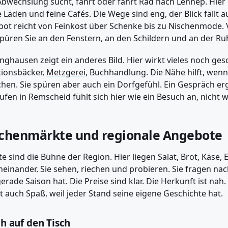
bwechslung sucht, fährt oder fährt Rad nach Lennep. Hier
e Läden und feine Cafés. Die Wege sind eng, der Blick fällt 
ot reicht von Feinkost über Schenke bis zu Nischenmode. Vi
püren Sie an den Fenstern, an den Schildern und an der Ru
inghausen zeigt ein anderes Bild. Hier wirkt vieles noch g
tionsbäcker,
Metzgerei
, Buchhandlung. Die Nähe hilft, wenn
hen. Sie spüren aber auch ein Dorfgefühl. Ein Gespräch ergi
ufen in Remscheid fühlt sich hier wie ein Besuch an, nicht w
henmärkte und regionale Angebote
e sind die Bühne der Region. Hier liegen Salat, Brot, Käse,
einander. Sie sehen, riechen und probieren. Sie fragen nac
erade Saison hat. Die Preise sind klar. Die Herkunft ist nah.
 auch Spaß, weil jeder Stand seine eigene Geschichte hat.
ch auf den Tisch