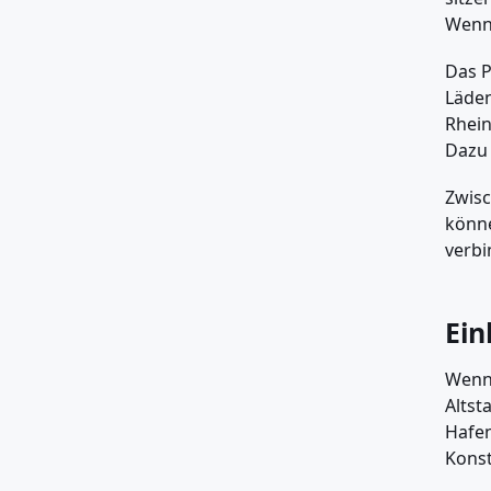
Wenn 
Das P
Läden
Rhein
Dazu
Zwisc
könne
verbi
Ein
Wenn 
Altst
Hafen
Konst