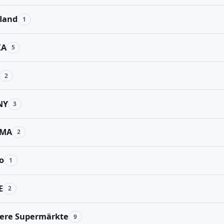
land
1
KA
5
2
NY
3
MA
2
o
1
E
2
ere Supermärkte
9