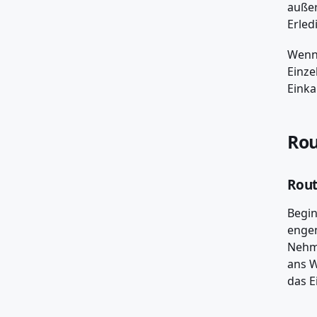
außer
Erled
Wenn 
Einze
Einka
Rou
Rout
Begin
engem
Nehme
ans W
das E