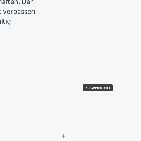
äften. Der
t verpassen
ltig
KI-GENERIERT