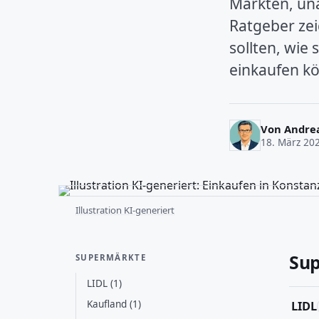
Märkten, un
Ratgeber ze
sollten, wie
einkaufen k
Von
Andre
18. März 20
Illustration KI-generiert
Su
SUPERMÄRKTE
LIDL (1)
Kaufland (1)
LIDL