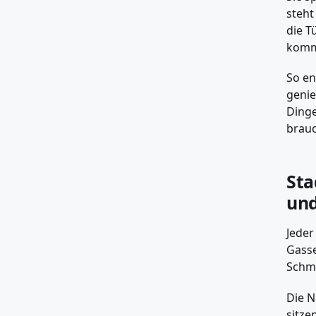
steht
die T
kommt
So en
genie
Dinge
brauc
Sta
und
Jeder
Gasse
Schmu
Die N
sitze