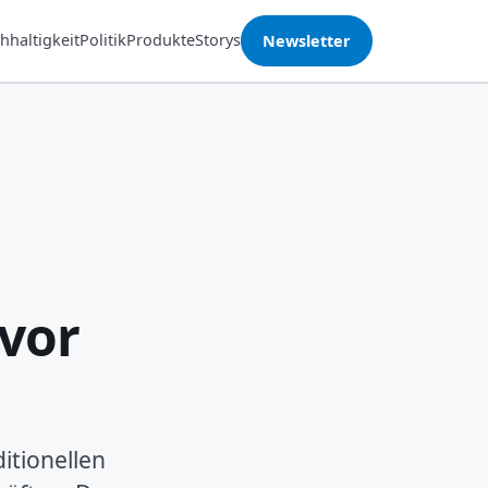
hhaltigkeit
Politik
Produkte
Storys
Newsletter
 vor
itionellen