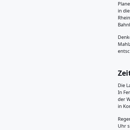
Plane
in di
Rhein
Bahnh
Denke
Mahlz
ents
Zei
Die L
In Fe
der W
in Ko
Regen
Uhr s