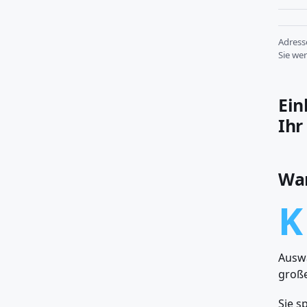
Adres
Sie we
Ein
Ihr
War
K
Auswa
große
Sie s