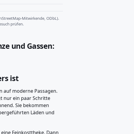
StreetMap-Mitwirkende, ODbL).
esuch prüfen.
nze und Gassen:
s ist
fen auf moderne Passagen.
t nur ein paar Schritte
annend. Sie bekommen
ber­geführten Läden und
uf eine Feinkosttheke. Dann