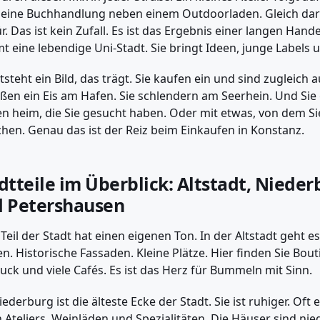
 eine Buchhandlung neben einem Outdoor­laden. Gleich dar
ür. Das ist kein Zufall. Es ist das Ergebnis einer langen Hand
 eine lebendige Uni-Stadt. Sie bringt Ideen, junge Labels u
tsteht ein Bild, das trägt. Sie kaufen ein und sind zugleich 
ßen ein Eis am Hafen. Sie schlendern am Seerhein. Und Si
n heim, die Sie gesucht haben. Oder mit etwas, von dem Sie
hen. Genau das ist der Reiz beim Einkaufen in Konstanz.
dtteile im Überblick: Altstadt, Nieder
 Petershausen
 Teil der Stadt hat einen eigenen Ton. In der Altstadt geht
n. Historische Fassaden. Kleine Plätze. Hier finden Sie Bou
ck und viele Cafés. Es ist das Herz für Bummeln mit Sinn.
iederburg ist die älteste Ecke der Stadt. Sie ist ruhiger. Oft 
n Ateliers, Weinläden und Spezialitäten. Die Häuser sind nie