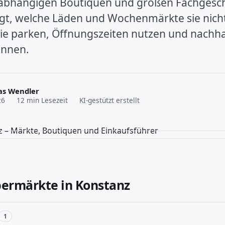
abhängigen Boutiquen und großen Fachgesch
igt, welche Läden und Wochenmärkte sie nich
 sie parken, Öffnungszeiten nutzen und nachha
önnen.
as Wendler
26
·
12 min Lesezeit
·
KI-gestützt erstellt
permärkte in Konstanz
1