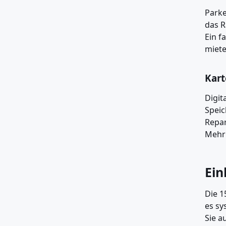
Parke
das R
Ein f
miete
Kart
Digit
Speic
Repar
Mehr 
Ein
Die 1
es sy
Sie a