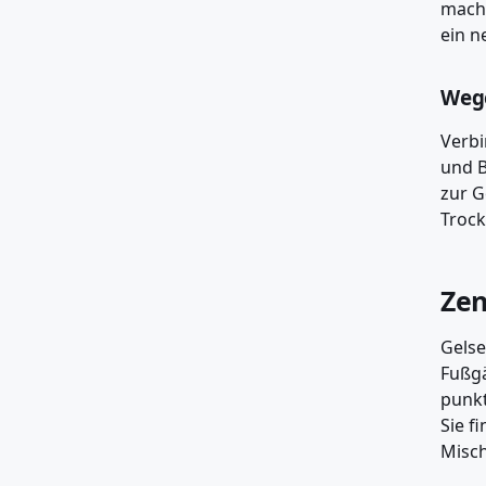
macht
ein n
Wege
Verbi
und B
zur G
Trock
Zen
Gelse
Fußgä
punkt
Sie f
Misch