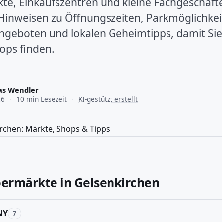
e, Einkaufszentren und kleine Fachgeschäfte
Hinweisen zu Öffnungszeiten, Parkmöglichkei
ngeboten und lokalen Geheimtipps, damit Sie
ops finden.
as Wendler
26
·
10 min Lesezeit
·
KI-gestützt erstellt
permärkte in Gelsenkirchen
NY
7