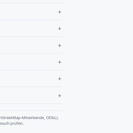
StreetMap-Mitwirkende, ODbL).
esuch prüfen.