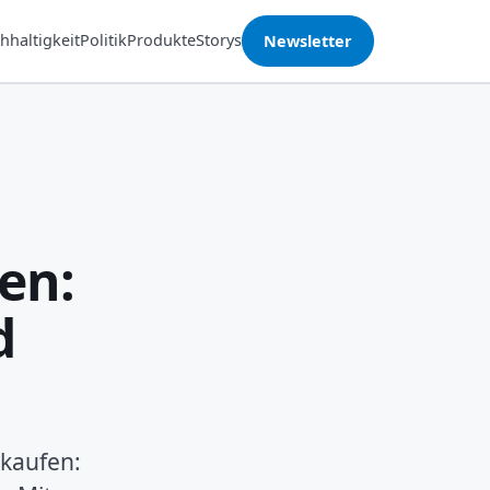
hhaltigkeit
Politik
Produkte
Storys
Newsletter
en:
d
nkaufen: