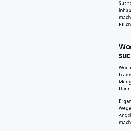
Suche
inhab
macht
Pflich
Woc
su
Woche
Frage
Menge
Dann 
Ergän
Wege.
Angeb
mach