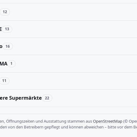
12
E
13
o
16
MA
1
11
ere Supermärkte
22
sen, Öffnungszeiten und Ausstattung stammen aus
OpenStreetMap
(© Open
rden von den Betreibern gepflegt und können abweichen – bitte vor dem B