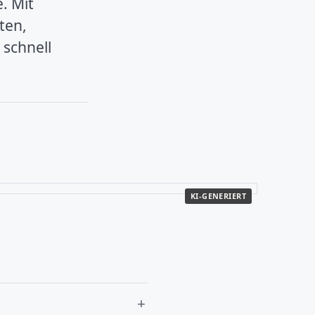
. Mit
ten,
 schnell
KI-GENERIERT