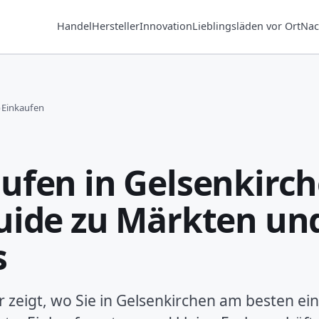
Handel
Hersteller
Innovation
Lieblingsläden vor Ort
Nac
›
Einkaufen
ufen in Gelsenkirch
uide zu Märkten un
s
 zeigt, wo Sie in Gelsenkirchen am besten ei