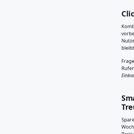
Cli
Kombi
vorbe
Nutze
bleib
Frage
Rufen
Einka
Sma
Tr
Spare
Woche
Preis